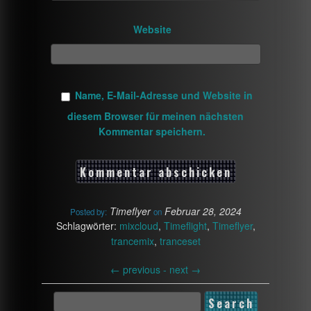
Website
Name, E-Mail-Adresse und Website in
diesem Browser für meinen nächsten
Kommentar speichern.
Timeflyer
Februar 28, 2024
Posted by:
on
Schlagwörter:
mixcloud
,
Timeflight
,
Timeflyer
,
trancemix
,
tranceset
←
previous -
next
→