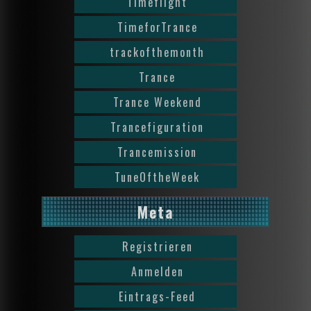
Timeflight
TimeforTrance
trackofthemonth
Trance
Trance Weekend
Trancefiguration
Trancemission
TuneOftheWeek
Meta
Registrieren
Anmelden
Eintrags-Feed