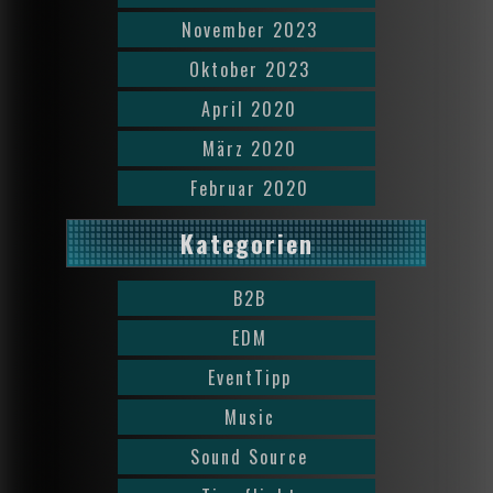
November 2023
Oktober 2023
April 2020
März 2020
Februar 2020
Kategorien
B2B
EDM
EventTipp
Music
Sound Source