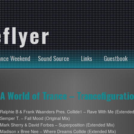
flyer
ance Weekend
Sound Source
Links
Guestbook
A World of Trance – Trancefigurati
Ralphie B & Frank Waanders Pres. Collide1 – Rave With Me (Extended
Semper T. – Fall Mood (Original Mix)
Mark Sherry & David Forbes – Superposition (Extended Mix)
Madison x Bree Nee – Where Dreams Collide (Extended Mix)