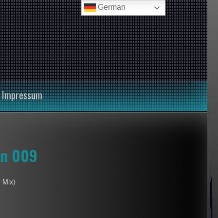
German
Impressum
on 009
 Mix)