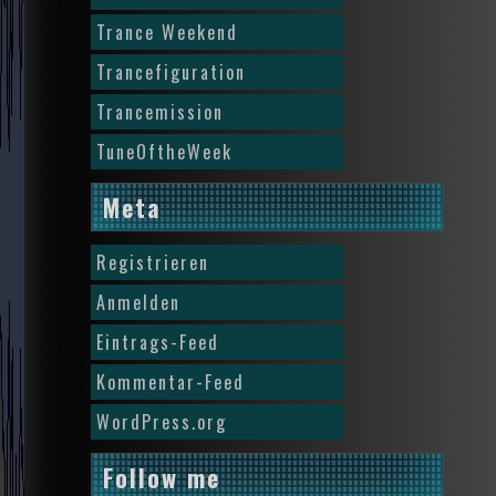
Trance Weekend
Trancefiguration
Trancemission
TuneOftheWeek
Meta
Registrieren
Anmelden
Eintrags-Feed
Kommentar-Feed
WordPress.org
Follow me