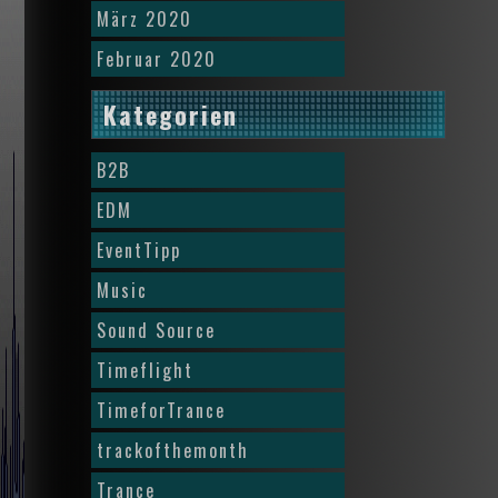
März 2020
Februar 2020
Kategorien
B2B
EDM
EventTipp
Music
Sound Source
Timeflight
TimeforTrance
trackofthemonth
Trance