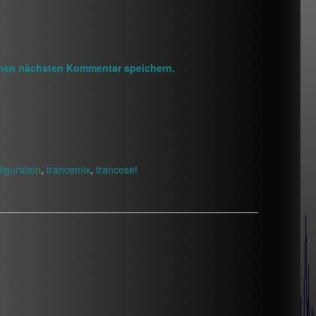
inen nächsten Kommentar speichern.
figuration
,
trancemix
,
tranceset