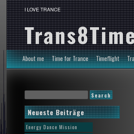
I LOVE TRANCE
Trans8Time
About me
Time for Trance
Timeflight
Tr
Neueste Beiträge
Energy Dance Mission