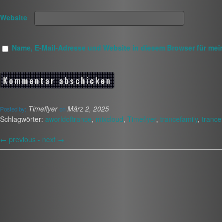
Website
Name, E-Mail-Adresse und Website in diesem Browser für me
Timeflyer
März 2, 2025
Posted by:
on
Schlagwörter:
aworldoftrance
,
mixcloud
,
Timeflyer
,
trancefamily
,
trance
←
previous -
next
→