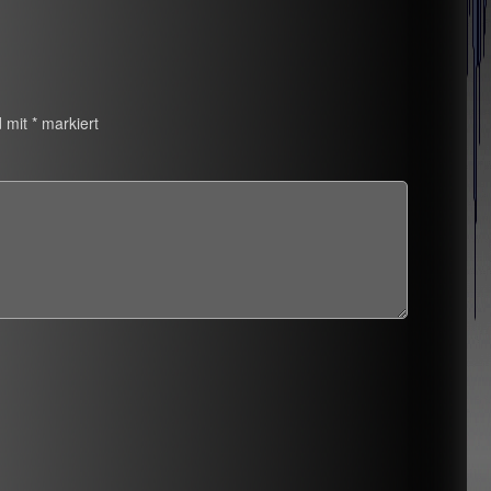
d mit
*
markiert