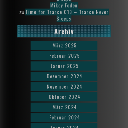
Mikey Foden
Time for Trance 019 – Trance Never
zu
Sleeps
Archiv
März 2025
Februar 2025
Januar 2025
Dezember 2024
November 2024
Oktober 2024
März 2024
Februar 2024
Januar 2024