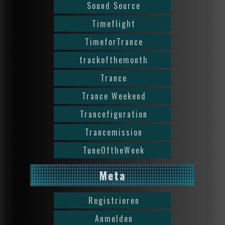
Sound Source
Timeflight
TimeforTrance
trackofthemonth
Trance
Trance Weekend
Trancefiguration
Trancemission
TuneOftheWeek
Meta
Registrieren
Anmelden