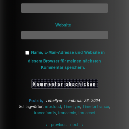
Website
Name, E-Mail-Adresse und Website in
diesem Browser für meinen nächsten
Kommentar speichern.
Timeflyer
Februar 26, 2024
Posted by:
on
Schlagwörter:
mixcloud
,
Timeflyer
,
TimeforTrance
,
trancefamily
,
trancemix
,
tranceset
←
previous -
next
→