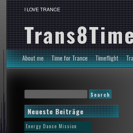
I LOVE TRANCE
Trans8Time
About me
Time for Trance
Timeflight
Tr
Neueste Beiträge
Energy Dance Mission