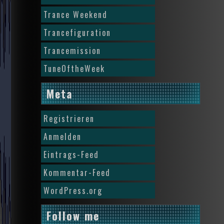
Trance Weekend
Trancefiguration
Trancemission
TuneOftheWeek
Meta
Registrieren
Anmelden
Eintrags-Feed
Kommentar-Feed
WordPress.org
Follow me