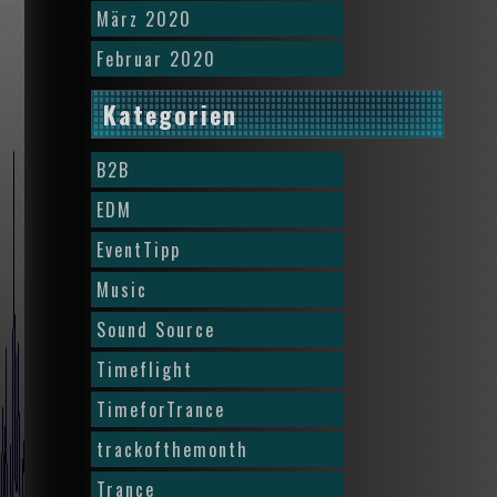
März 2020
Februar 2020
Kategorien
B2B
EDM
EventTipp
Music
Sound Source
Timeflight
TimeforTrance
trackofthemonth
Trance