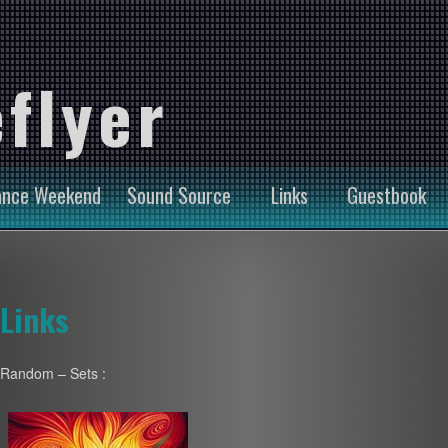
flyer
ance Weekend
Sound Source
Links
Guestbook
Links
Random – Sets :