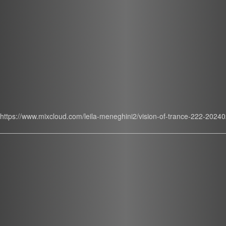
https://www.mixcloud.com/leila-meneghini2/vision-of-trance-222-2024