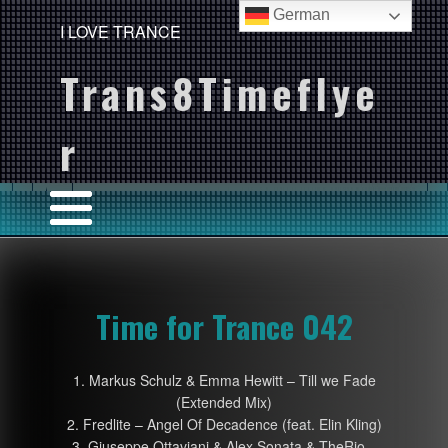
German
I LOVE TRANCE
Trans8Timeflye
r
Time for Trance 042
1. Markus Schulz & Emma Hewitt – Till we Fade
(Extended Mix)
2. Fredlite – Angel Of Decadence (feat. Elin Kling)
3. Giuseppe Ottaviani & Alex Sonata & TheRio –