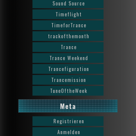
Sound Source
Timeflight
TimeforTrance
trackofthemonth
Trance
Trance Weekend
Trancefiguration
Trancemission
TuneOftheWeek
Meta
Registrieren
Anmelden