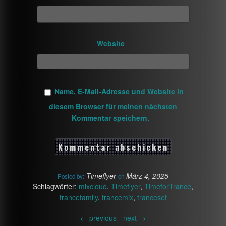
Website
Name, E-Mail-Adresse und Website in
diesem Browser für meinen nächsten
Kommentar speichern.
Timeflyer
März 4, 2025
Posted by:
on
Schlagwörter:
mixcloud
,
Timeflyer
,
TimeforTrance
,
trancefamily
,
trancemix
,
tranceset
←
previous -
next
→