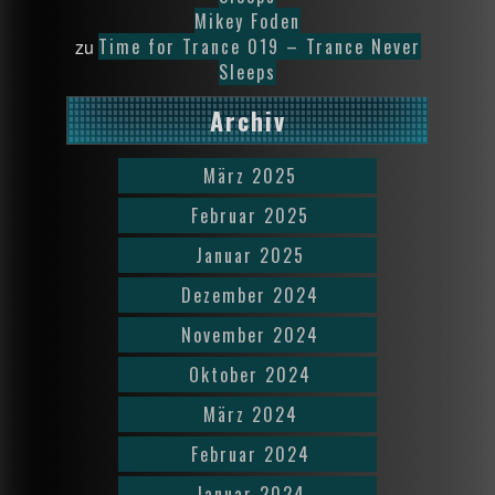
Mikey Foden
Time for Trance 019 – Trance Never
zu
Sleeps
Archiv
März 2025
Februar 2025
Januar 2025
Dezember 2024
November 2024
Oktober 2024
März 2024
Februar 2024
Januar 2024