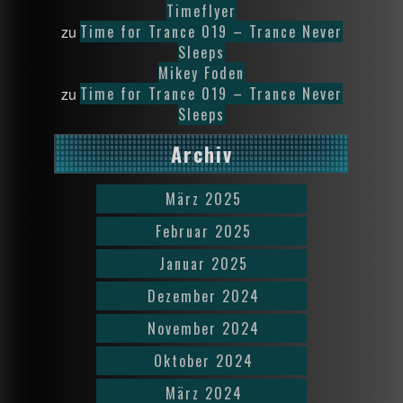
Timeflyer
Time for Trance 019 – Trance Never
zu
Sleeps
Mikey Foden
Time for Trance 019 – Trance Never
zu
Sleeps
Archiv
März 2025
Februar 2025
Januar 2025
Dezember 2024
November 2024
Oktober 2024
März 2024