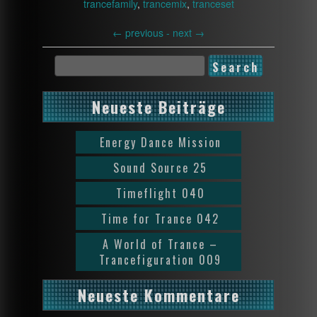
trancefamily
,
trancemix
,
tranceset
←
previous -
next
→
Neueste Beiträge
Energy Dance Mission
Sound Source 25
Timeflight 040
Time for Trance 042
A World of Trance –
Trancefiguration 009
Neueste Kommentare