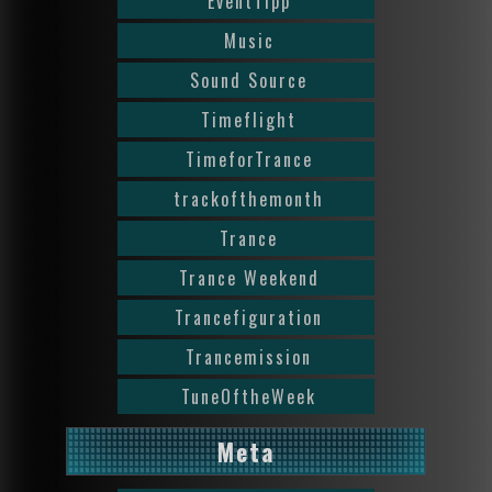
EventTipp
Music
Sound Source
Timeflight
TimeforTrance
trackofthemonth
Trance
Trance Weekend
Trancefiguration
Trancemission
TuneOftheWeek
Meta