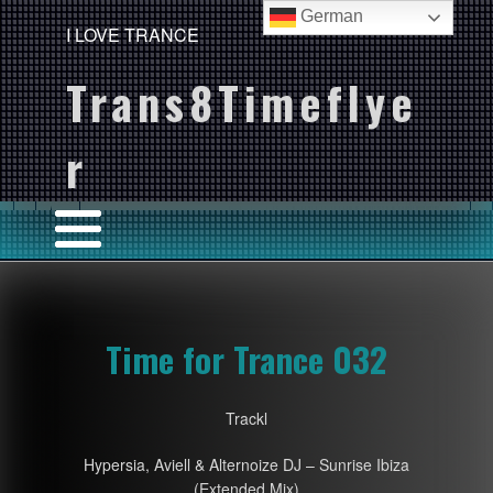
German
I LOVE TRANCE
Trans8Timeflye
r
Time for Trance 032
Trackl
Hypersia, Aviell & Alternoize DJ – Sunrise Ibiza
(Extended Mix)