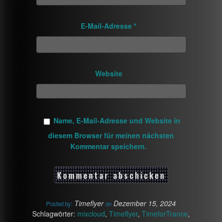
E-Mail-Adresse
*
Website
Name, E-Mail-Adresse und Website in
diesem Browser für meinen nächsten
Kommentar speichern.
Timeflyer
Dezember 15, 2024
Posted by:
on
Schlagwörter:
mixcloud
,
Timeflyer
,
TimeforTrance
,