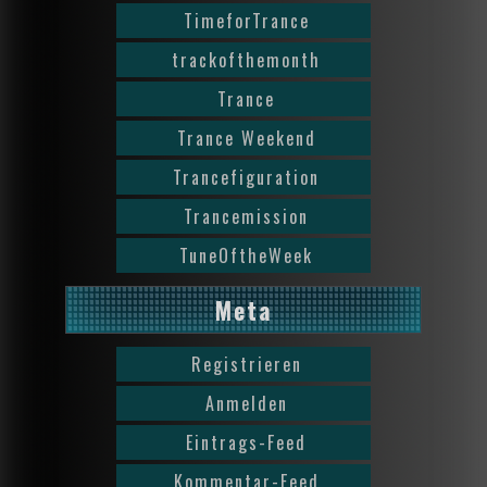
TimeforTrance
trackofthemonth
Trance
Trance Weekend
Trancefiguration
Trancemission
TuneOftheWeek
Meta
Registrieren
Anmelden
Eintrags-Feed
Kommentar-Feed