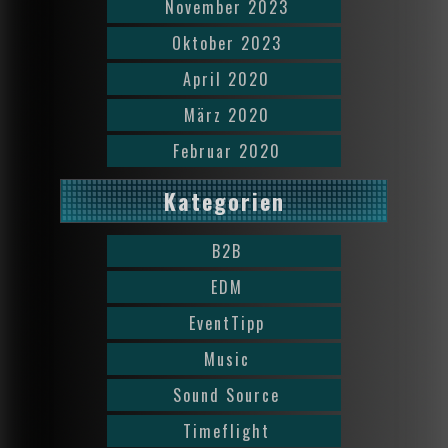
November 2023
Oktober 2023
April 2020
März 2020
Februar 2020
Kategorien
B2B
EDM
EventTipp
Music
Sound Source
Timeflight