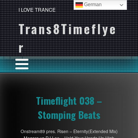
German
I LOVE TRANCE
Trans8Timeflye
r
Timeflight 038 –
Stomping Beats
Onstream89 pres. Risen – Eternity(Extended Mix)