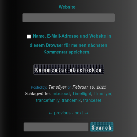
Website
Name, E-Mail-Adresse und Website in
diesem Browser für meinen nächsten
Kommentar speichern.
Timeflyer
Februar 19, 2025
Posted by:
on
Schlagwörter:
mixcloud
,
Timeflight
,
Timeflyer
,
trancefamily
,
trancemix
,
tranceset
←
previous -
next
→