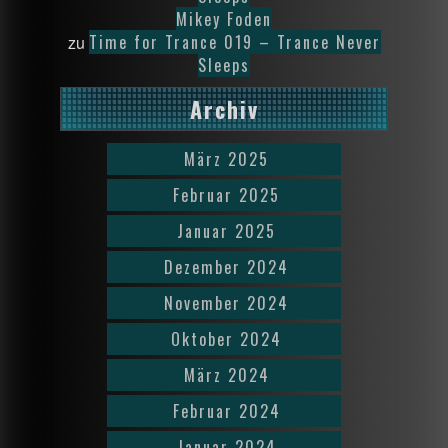
Mikey Foden
Time for Trance 019 – Trance Never
zu
Sleeps
Archiv
März 2025
Februar 2025
Januar 2025
Dezember 2024
November 2024
Oktober 2024
März 2024
Februar 2024
Januar 2024