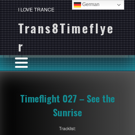
German
I LOVE TRANCE
Trans8Timeflye
r
Timeflight 027 – See the
Sunrise
Tracklist: