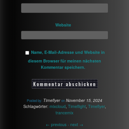
Website
Name, E-Mail-Adresse und Website in
diesem Browser für meinen nächsten
Kommentar speichern.
Timeflyer
November 15, 2024
Posted by:
on
Schlagwörter:
mixcloud
,
Timeflight
,
Timeflyer
,
trancemix
←
previous -
next
→