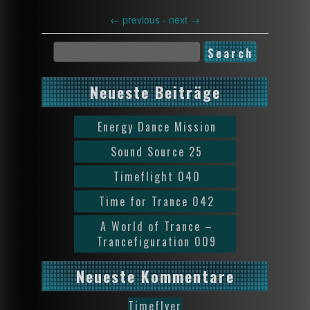
←
previous -
next
→
Neueste Beiträge
Energy Dance Mission
Sound Source 25
Timeflight 040
Time for Trance 042
A World of Trance –
Trancefiguration 009
Neueste Kommentare
Timeflyer