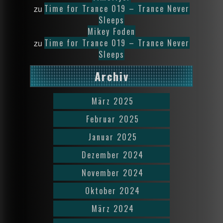
Time for Trance 019 – Trance Never
zu
Sleeps
Mikey Foden
Time for Trance 019 – Trance Never
zu
Sleeps
Archiv
März 2025
Februar 2025
Januar 2025
Dezember 2024
November 2024
Oktober 2024
März 2024