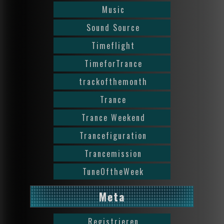
Music
Sound Source
Timeflight
TimeforTrance
trackofthemonth
Trance
Trance Weekend
Trancefiguration
Trancemission
TuneOftheWeek
Meta
Registrieren