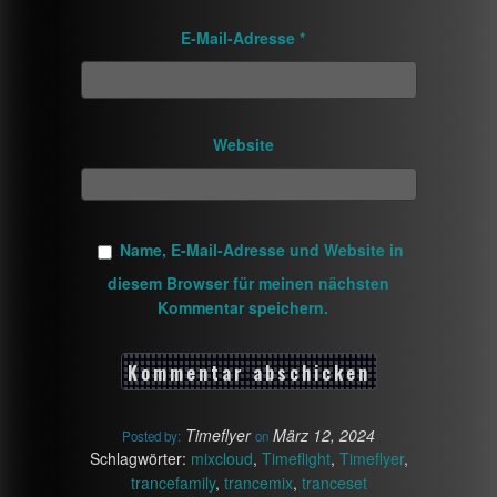
E-Mail-Adresse
*
Website
Name, E-Mail-Adresse und Website in
diesem Browser für meinen nächsten
Kommentar speichern.
Timeflyer
März 12, 2024
Posted by:
on
Schlagwörter:
mixcloud
,
Timeflight
,
Timeflyer
,
trancefamily
,
trancemix
,
tranceset