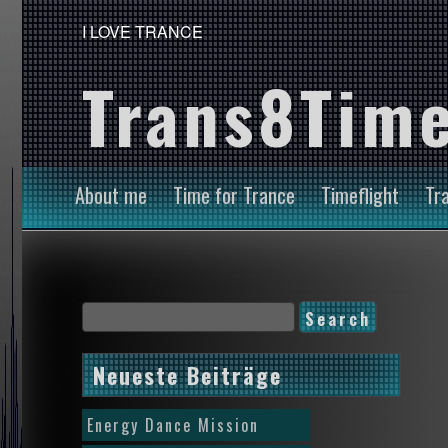
I LOVE TRANCE
Trans8Time
About me
Time for Trance
Timeflight
Tr
Neueste Beiträge
Energy Dance Mission