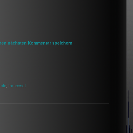
inen nächsten Kommentar speichern.
mix
,
tranceset