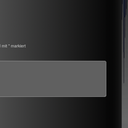
d mit
*
markiert