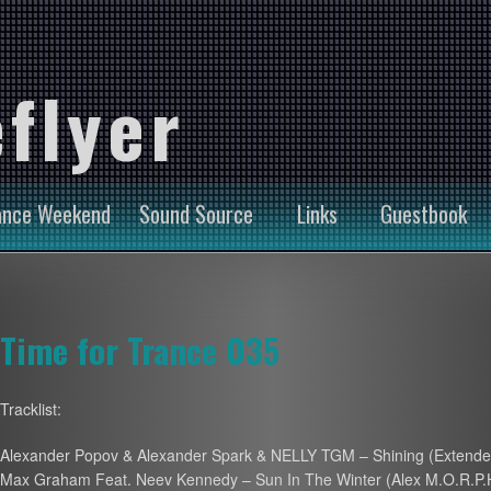
flyer
ance Weekend
Sound Source
Links
Guestbook
Time for Trance 035
Tracklist:
Alexander Popov & Alexander Spark & NELLY TGM – Shining (Extende
Max Graham Feat. Neev Kennedy – Sun In The Winter (Alex M.O.R.P.