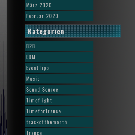
März 2020
Februar 2020
Kategorien
B2B
EDM
EventTipp
Music
Sound Source
Timeflight
TimeforTrance
trackofthemonth
Trance