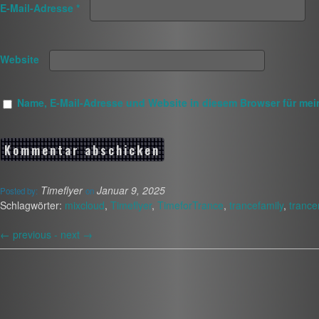
E-Mail-Adresse
*
Website
Name, E-Mail-Adresse und Website in diesem Browser für me
Timeflyer
Januar 9, 2025
Posted by:
on
Schlagwörter:
mixcloud
,
Timeflyer
,
TimeforTrance
,
trancefamily
,
trance
←
previous -
next
→