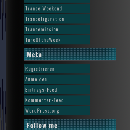
Trance Weekend
Trancefiguration
Trancemission
TuneOftheWeek
Meta
Registrieren
Anmelden
Eintrags-Feed
Kommentar-Feed
WordPress.org
Follow me