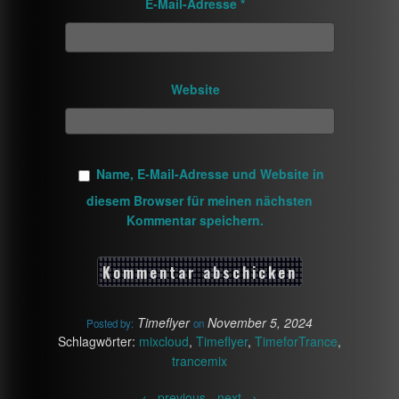
E-Mail-Adresse
*
Website
Name, E-Mail-Adresse und Website in
diesem Browser für meinen nächsten
Kommentar speichern.
Timeflyer
November 5, 2024
Posted by:
on
Schlagwörter:
mixcloud
,
Timeflyer
,
TimeforTrance
,
trancemix
←
previous -
next
→