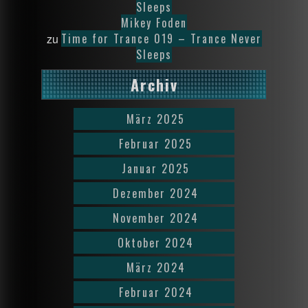
Sleeps
Mikey Foden
Time for Trance 019 – Trance Never
zu
Sleeps
Archiv
März 2025
Februar 2025
Januar 2025
Dezember 2024
November 2024
Oktober 2024
März 2024
Februar 2024