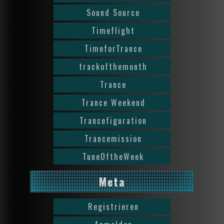
Sound Source
Timeflight
TimeforTrance
trackofthemonth
Trance
Trance Weekend
Trancefiguration
Trancemission
TuneOftheWeek
Meta
Registrieren