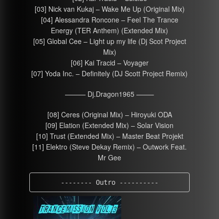
[03] Nick van Kukaj – Wake Me Up (Original Mix)
[04] Alessandra Roncone – Feel The Trance
Energy (TER Anthem) (Extended Mix)
[05] Global Cee – Light up my life (Dj Scot Project
Mix)
[06] Kai Tracid – Voyager
[07] Yoda Inc. – Definitely (DJ Scott Project Remix)
——— Dj.Dragon1965 ——–
[08] Ceres (Original Mix) – Hiroyuki ODA
[09] Elation (Extended Mix) – Solar Vision
[10] Trust (Extended Mix) – Master Beat Projekt
[11] Elektro (Steve Dekay Remix) – Outwork Feat.
Mr Gee
-------- Outro ----------