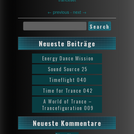
←
previous -
next
→
Neueste Beiträge
Energy Dance Mission
Sound Source 25
Timeflight 040
Time for Trance 042
A World of Trance –
Trancefiguration 009
Neueste Kommentare