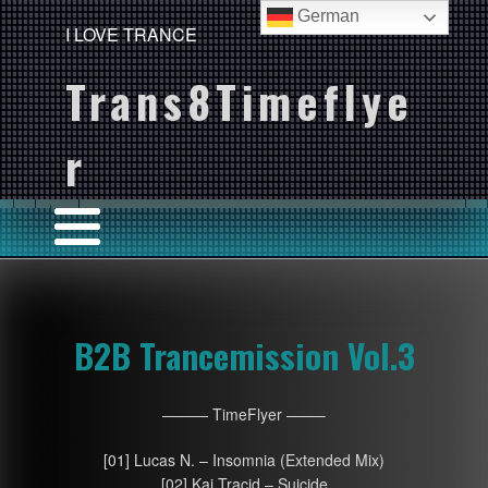
German
I LOVE TRANCE
Trans8Timeflye
r
B2B Trancemission Vol.3
——— TimeFlyer ——–
[01] Lucas N. – Insomnia (Extended Mix)
[02] Kai Tracid – Suicide