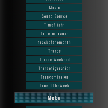
Music
Sound Source
Timeflight
TimeforTrance
trackofthemonth
Trance
Trance Weekend
Trancefiguration
Trancemission
TuneOftheWeek
Meta