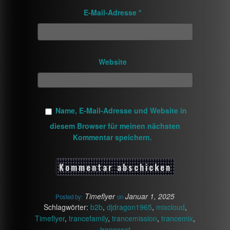
E-Mail-Adresse
*
Website
Name, E-Mail-Adresse und Website in
diesem Browser für meinen nächsten
Kommentar speichern.
Timeflyer
Januar 1, 2025
Posted by:
on
Schlagwörter:
b2b
,
djdragon1965
,
mixcloud
,
Timeflyer
,
trancefamily
,
trancemission
,
trancemix
,
tranceset