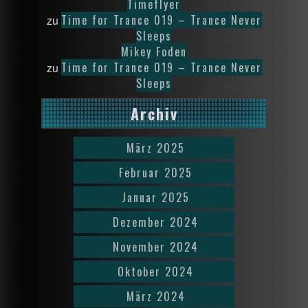
Timeflyer
Time for Trance 019 – Trance Never
zu
Sleeps
Mikey Foden
Time for Trance 019 – Trance Never
zu
Sleeps
Archiv
März 2025
Februar 2025
Januar 2025
Dezember 2024
November 2024
Oktober 2024
März 2024