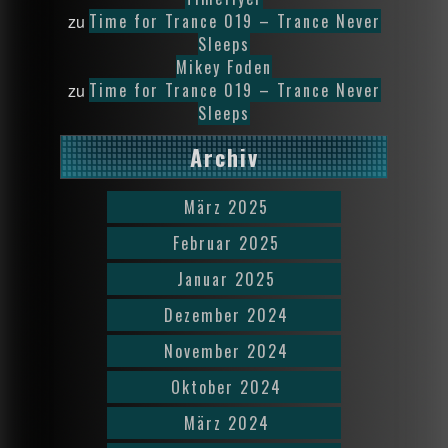
Time for Trance 019 – Trance Never
zu
Sleeps
Mikey Foden
Time for Trance 019 – Trance Never
zu
Sleeps
Archiv
März 2025
Februar 2025
Januar 2025
Dezember 2024
November 2024
Oktober 2024
März 2024