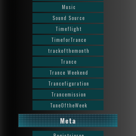
Music
Sound Source
Timeflight
TimeforTrance
trackofthemonth
Trance
Trance Weekend
Trancefiguration
Trancemission
TuneOftheWeek
Meta
Registrieren