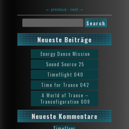
←
previous -
next
→
Neueste Beiträge
Energy Dance Mission
Sound Source 25
Timeflight 040
Time for Trance 042
A World of Trance –
Trancefiguration 009
Neueste Kommentare
Timeflyer