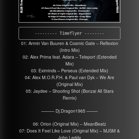
--------- Timeflyer --------
01: Armin Van Buuren & Cosmic Gate – Reflexion
(Intro Mix)
02: Alex Prima feat. Adara – Teleport (Extended
Mix)
03: Eximinds – Perseus (Extended Mix)
04: Alex M.O.R.P.H. & Paul van Dyk – We Are
(Original Mix)
05: Jaydee – Shooting Shot (Bonzai All Stars
Remix)
——— Dj.Dragon1965 ——–
06: Orion (Original Mix) – MeanBeatz
07: Does It Feel Like Love (Original Mix) – MJSM &
John Leddy