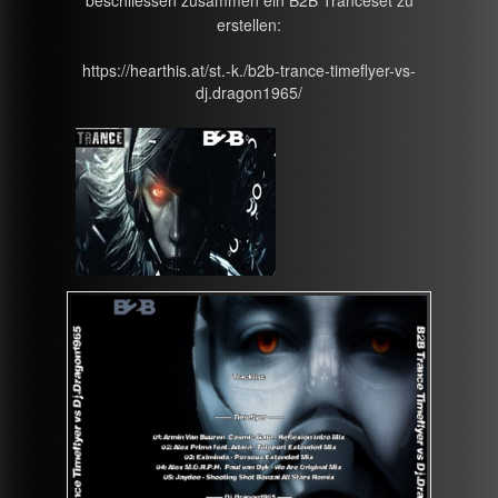
beschliessen zusammen ein B2B Tranceset zu
erstellen:
https://hearthis.at/st.-k./b2b-trance-timeflyer-vs-
dj.dragon1965/