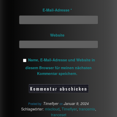
E-Mail-Adresse
*
Website
Name, E-Mail-Adresse und Website in
diesem Browser für meinen nächsten
Kommentar speichern.
Timeflyer
Januar 9, 2024
Posted by:
on
Schlagwörter:
mixcloud
,
Timeflyer
,
trancemix
,
tranceset