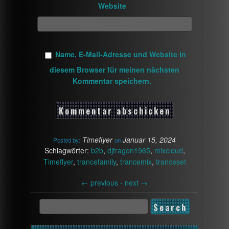
Website
Name, E-Mail-Adresse und Website in
diesem Browser für meinen nächsten
Kommentar speichern.
Timeflyer
Januar 15, 2024
Posted by:
on
Schlagwörter:
b2b
,
djfragon1965
,
mixcloud
,
Timeflyer
,
trancefamily
,
trancemix
,
tranceset
←
previous -
next
→