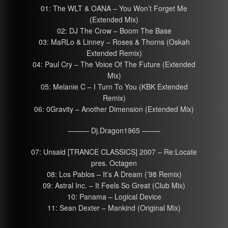
01: The WLT & OANA – You Won’t Forget Me
(Extended Mix)
02: DJ The Crow – Boom The Base
03: MaRLo & Linney – Roses & Thorns (Oskah
Extended Remix)
04: Paul Cry – The Voice Of The Future (Extended
Mix)
05: Melanie C – I Turn To You (KBK Extended
Remix)
06: 0Gravity – Another Dimension (Extended Mix)
——— Dj.Dragon1965 ——–
07: Unsaid [TRANCE CLASSICS] 2007 – Re:Locate
pres. Octagen
08: Los Pablos – It’s A Dream (’98 Remix)
09: Astral Inc. – It Feels So Great (Club Mix)
10: Panama – Logical Device
11: Sean Dexter – Mankind (Original Mix)