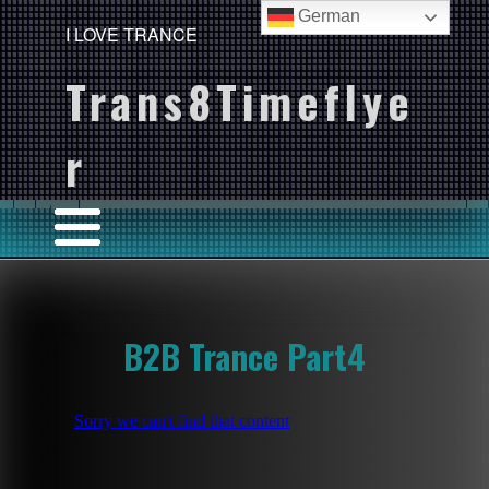
German
I LOVE TRANCE
Trans8Timeflye
r
B2B Trance Part4