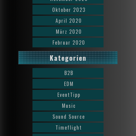
Oktober 2023
April 2020
März 2020
Februar 2020
Kategorien
B2B
EDM
EventTipp
Music
Sound Source
Timeflight