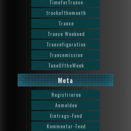
TimeforTrance
trackofthemonth
Trance
Trance Weekend
Trancefiguration
Trancemission
TuneOftheWeek
Meta
Registrieren
Anmelden
Eintrags-Feed
Kommentar-Feed