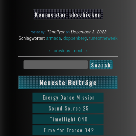
Timeflyer
Dezember 3, 2023
Posted by:
on
Schlagwörter:
armada
,
doppenberg
,
tuneoftheweek
←
previous -
next
→
Neueste Beiträge
Energy Dance Mission
Sound Source 25
Timeflight 040
Time for Trance 042