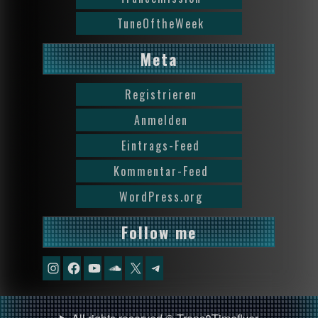
TuneOftheWeek
Meta
Registrieren
Anmelden
Eintrags-Feed
Kommentar-Feed
WordPress.org
Follow me
Instagram
Facebook
YouTube
Soundcloud
X
Telegram