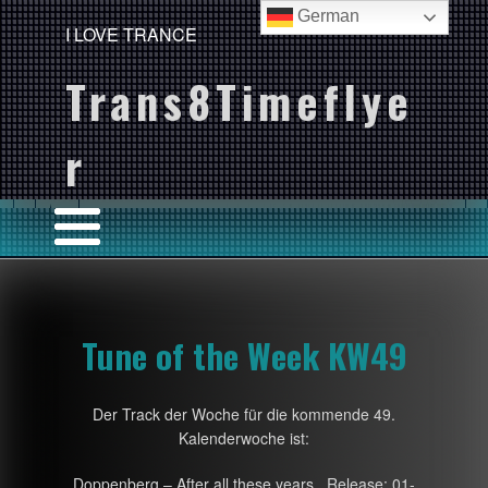
German
I LOVE TRANCE
Trans8Timeflye
r
Tune of the Week KW49
Der Track der Woche für die kommende 49.
Kalenderwoche ist:
Doppenberg – After all these years , Release: 01-