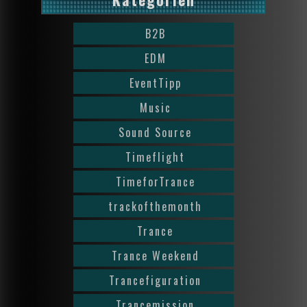
B2B
EDM
EventTipp
Music
Sound Source
Timeflight
TimeforTrance
trackofthemonth
Trance
Trance Weekend
Trancefiguration
Trancemission