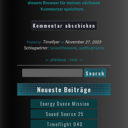
diesem Browser für meinen nächsten
Kommentar speichern.
Timeflyer
November 27, 2023
Posted by:
on
Schlagwörter:
tuneoftheweek
,
upliftingtrance
←
previous -
next
→
Neueste Beiträge
Energy Dance Mission
Sound Source 25
Timeflight 040