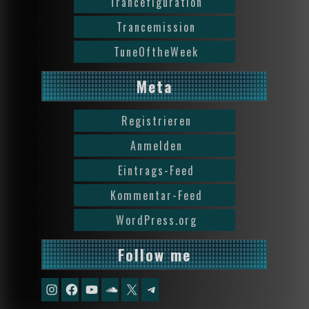
Trancefiguration
Trancemission
TuneOftheWeek
Meta
Registrieren
Anmelden
Eintrags-Feed
Kommentar-Feed
WordPress.org
Follow me
Instagram
Facebook
YouTube
Soundcloud
X
Telegram