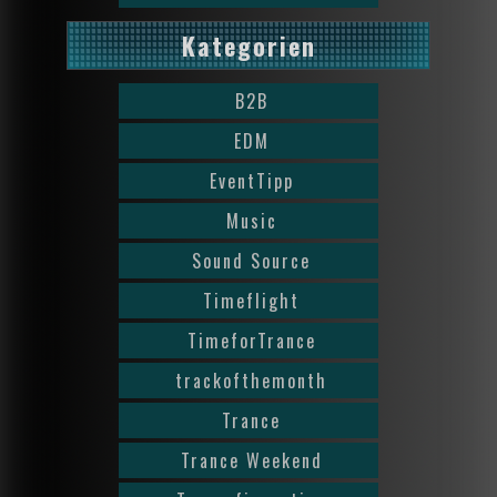
Kategorien
B2B
EDM
EventTipp
Music
Sound Source
Timeflight
TimeforTrance
trackofthemonth
Trance
Trance Weekend